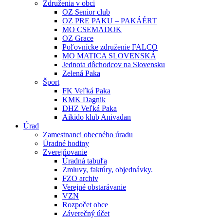
Združenia v obci
OZ Senior club
OZ PRE PAKU – PAKÁÉRT
MO CSEMADOK
OZ Grace
Poľovnícke združenie FALCO
MO MATICA SLOVENSKÁ
Jednota dôchodcov na Slovensku
Zelená Paka
Šport
FK Veľká Paka
KMK Dagnik
DHZ Veľká Paka
Aikido klub Anivadan
Úrad
Zamestnanci obecného úradu
Úradné hodiny
Zverejňovanie
Úradná tabuľa
Zmluvy, faktúry, objednávky.
FZO archiv
Verejné obstarávanie
VZN
Rozpočet obce
Záverečný účet