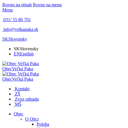
Rovno na obsah
Rovno na menu
Menu
031/ 55 86 701
info@velkapaka.sk
SK
Slovensky
SK
Slovensky
EN
English
Obec
Veľká Paka
Obec
Veľká Paka
Kontakt
ZŠ
Zvoz odpadu
MŠ
Obec
O Obci
Poloha