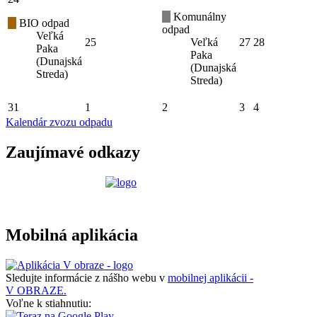
Komunálny
BIO odpad
odpad
Veľká
25
Veľká
27
28
Paka
Paka
(Dunajská
(Dunajská
Streda)
Streda)
31
1
2
3
4
Kalendár zvozu odpadu
Zaujímavé odkazy
Mobilná aplikácia
Sledujte informácie z nášho webu v
mobilnej aplikácii -
V OBRAZE.
Voľne k stiahnutiu: