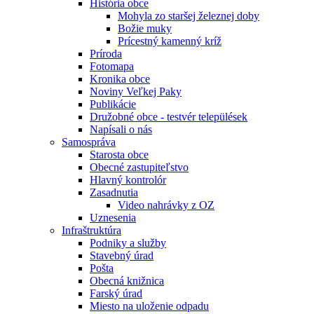
História obce
Mohyla zo staršej železnej doby
Božie muky
Prícestný kamenný kríž
Príroda
Fotomapa
Kronika obce
Noviny Veľkej Paky
Publikácie
Družobné obce - testvér települések
Napísali o nás
Samospráva
Starosta obce
Obecné zastupiteľstvo
Hlavný kontrolór
Zasadnutia
Video nahrávky z OZ
Uznesenia
Infraštruktúra
Podniky a služby
Stavebný úrad
Pošta
Obecná knižnica
Farský úrad
Miesto na uloženie odpadu