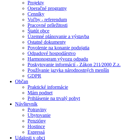
Projekty
Operačné programy
Cenníky
Voľby - referendum
Pracovné príležitosti
Štatút obce
Územné plánovanie a výstavba
Ostatné dokumenty
Povolenie na konanie podujatia
Odpadové hospodárstvo
Harmonogram vývozu odpadu
Poskytovanie informácií - Zákon 211⁄2000 Z.z.
Používanie jazyka národnostných menšín
GDPR
Občan
Praktické informácie
Mám podnet
Prihlásenie na trvalý pobyt
Návštevník
Potraviny
Ubytovanie
Penzióny
Hostince
Espressá
Udalosti v obci