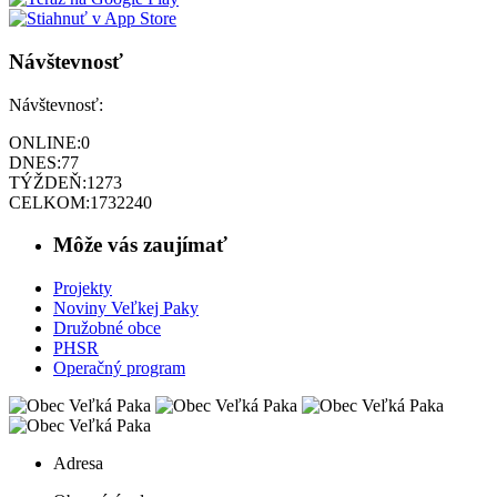
Návštevnosť
Návštevnosť:
ONLINE:
0
DNES:
77
TÝŽDEŇ:
1273
CELKOM:
1732240
Môže vás zaujímať
Projekty
Noviny Veľkej Paky
Družobné obce
PHSR
Operačný program
Adresa