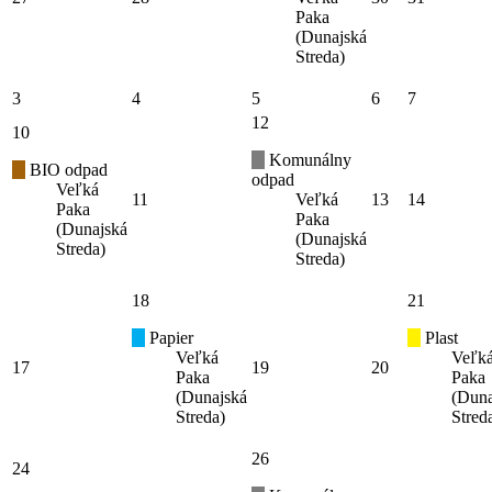
Paka
(Dunajská
Streda)
3
4
5
6
7
12
10
Komunálny
BIO odpad
odpad
Veľká
11
Veľká
13
14
Paka
Paka
(Dunajská
(Dunajská
Streda)
Streda)
18
21
Papier
Plast
Veľká
Veľk
17
19
20
Paka
Paka
(Dunajská
(Duna
Streda)
Stred
26
24