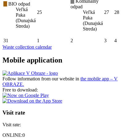
Komunálny
BIO odpad
odpad
Veľká
25
Veľká
27
28
Paka
Paka
(Dunajská
(Dunajská
Streda)
Streda)
31
1
2
3
4
Waste collection calendar
Mobile application
Follow information from our website in
the mobile app – V
OBRAZE.
Free to download:
Visit rate
Visit rate:
ONLINE:
0