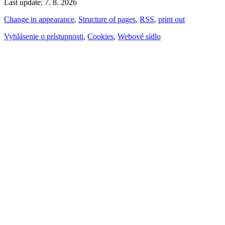
Last update: 7. 8. 2026
Change in appearance
,
Structure of pages
,
RSS
,
print out
Vyhlásenie o prístupnosti
,
Cookies
,
Webové sídlo