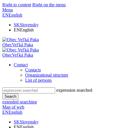
Right to content
Right on the menu
Menu
EN
English
SK
Slovensky
EN
English
Obec
Veľká Paka
Obec
Veľká Paka
Contact
Contacts
Organizational structure
List of persons
expression searched
Search
extended searching
Map of web
EN
English
SK
Slovensky
EN
English