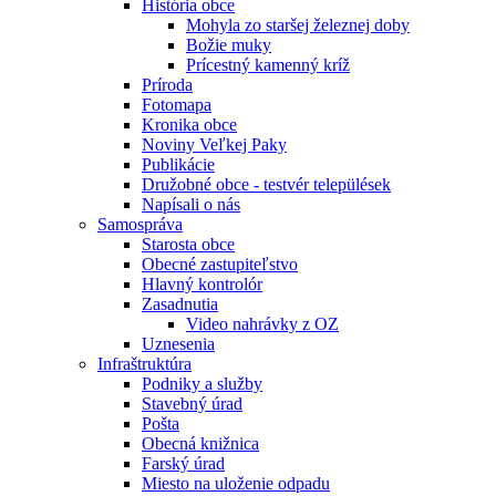
História obce
Mohyla zo staršej železnej doby
Božie muky
Prícestný kamenný kríž
Príroda
Fotomapa
Kronika obce
Noviny Veľkej Paky
Publikácie
Družobné obce - testvér települések
Napísali o nás
Samospráva
Starosta obce
Obecné zastupiteľstvo
Hlavný kontrolór
Zasadnutia
Video nahrávky z OZ
Uznesenia
Infraštruktúra
Podniky a služby
Stavebný úrad
Pošta
Obecná knižnica
Farský úrad
Miesto na uloženie odpadu