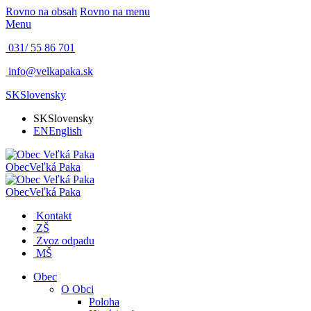
Rovno na obsah
Rovno na menu
Menu
031/ 55 86 701
info@velkapaka.sk
SK
Slovensky
SK
Slovensky
EN
English
Obec
Veľká Paka
Obec
Veľká Paka
Kontakt
ZŠ
Zvoz odpadu
MŠ
Obec
O Obci
Poloha