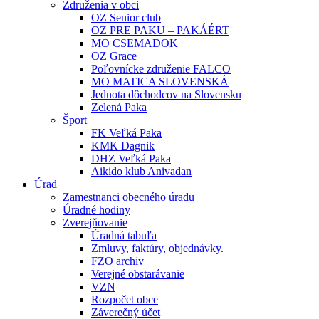
Združenia v obci
OZ Senior club
OZ PRE PAKU – PAKÁÉRT
MO CSEMADOK
OZ Grace
Poľovnícke združenie FALCO
MO MATICA SLOVENSKÁ
Jednota dôchodcov na Slovensku
Zelená Paka
Šport
FK Veľká Paka
KMK Dagnik
DHZ Veľká Paka
Aikido klub Anivadan
Úrad
Zamestnanci obecného úradu
Úradné hodiny
Zverejňovanie
Úradná tabuľa
Zmluvy, faktúry, objednávky.
FZO archiv
Verejné obstarávanie
VZN
Rozpočet obce
Záverečný účet