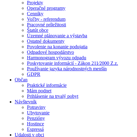
Projekty
Operačné programy
Cenníky
Voľby - referendum
Pracovné príležitosti
Štatút obce
Územné plánovanie a výstavba
Ostatné dokumenty
Povolenie na konanie podujatia
Odpadové hospodárstvo
Harmonogram vývozu odpadu
Poskytovanie informácií - Zákon 211⁄2000 Z.z.
Používanie jazyka národnostných menšín
GDPR
Občan
Praktické informácie
Mám podnet
Prihlásenie na trvalý pobyt
Návštevník
Potraviny
Ubytovanie
Penzióny
Hostince
Espressá
Udalosti v obci