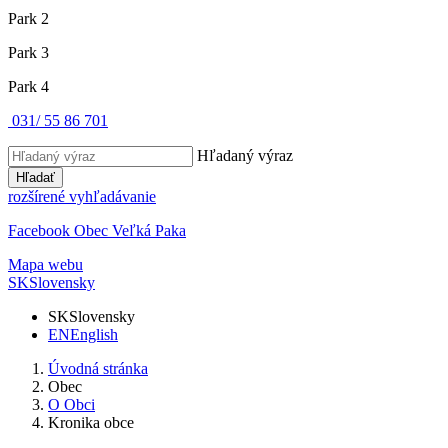
Park 2
Park 3
Park 4
031/ 55 86 701
Hľadaný výraz
Hľadať
rozšírené vyhľadávanie
Facebook Obec Veľká Paka
Mapa webu
SK
Slovensky
SK
Slovensky
EN
English
Úvodná stránka
Obec
O Obci
Kronika obce