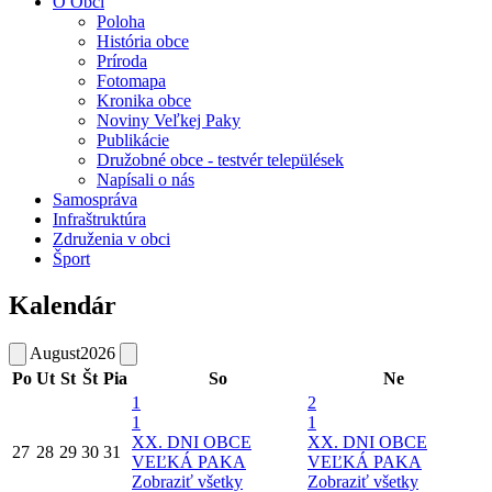
O Obci
Poloha
História obce
Príroda
Fotomapa
Kronika obce
Noviny Veľkej Paky
Publikácie
Družobné obce - testvér települések
Napísali o nás
Samospráva
Infraštruktúra
Združenia v obci
Šport
Kalendár
August
2026
Po
Ut
St
Št
Pia
So
Ne
1
2
1
1
XX. DNI OBCE
XX. DNI OBCE
27
28
29
30
31
VEĽKÁ PAKA
VEĽKÁ PAKA
Zobraziť všetky
Zobraziť všetky