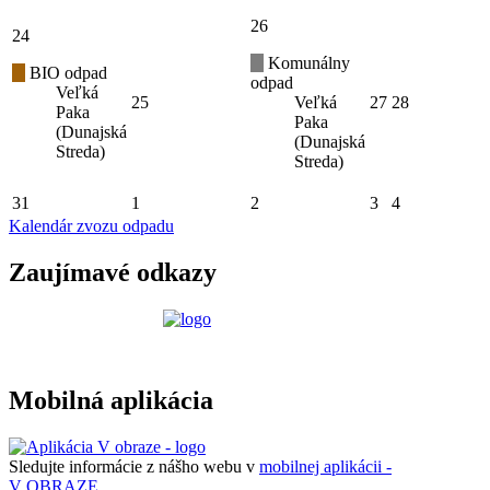
26
24
Komunálny
BIO odpad
odpad
Veľká
25
Veľká
27
28
Paka
Paka
(Dunajská
(Dunajská
Streda)
Streda)
31
1
2
3
4
Kalendár zvozu odpadu
Zaujímavé odkazy
Mobilná aplikácia
Sledujte informácie z nášho webu v
mobilnej aplikácii -
V OBRAZE.