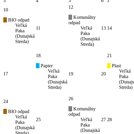
3
4
5
6
7
12
10
Komunálny
BIO odpad
odpad
Veľká
11
Veľká
13
14
Paka
Paka
(Dunajská
(Dunajská
Streda)
Streda)
18
21
Papier
Plast
Veľká
Veľká
17
19
20
Paka
Paka
(Dunajská
(Dunaj
Streda)
Streda)
26
24
Komunálny
BIO odpad
odpad
Veľká
25
Veľká
27
28
Paka
Paka
(Dunajská
(Dunajská
Streda)