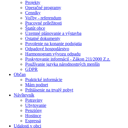
Projekty
Operačné programy
Cenníky
Voľby - referendum
Pracovné príležitosti
Štatút obce
Územné plánovanie a výstavba
Ostatné dokumenty
Povolenie na konanie podujatia
Odpadové hospodárstvo
Harmonogram vývozu odpadu
Poskytovanie informácií - Zákon 211⁄2000 Z.z.
Používanie jazyka národnostných menšín
GDPR
Občan
Praktické informácie
Mám podnet
Prihlásenie na trvalý pobyt
Návštevník
Potraviny
Ubytovanie
Penzióny
Hostince
Espressá
Udalosti v obci