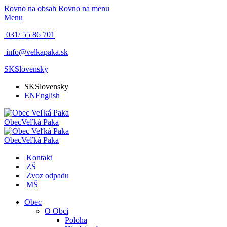
Rovno na obsah
Rovno na menu
Menu
031/ 55 86 701
info@velkapaka.sk
SK
Slovensky
SK
Slovensky
EN
English
Obec
Veľká Paka
Obec
Veľká Paka
Kontakt
ZŠ
Zvoz odpadu
MŠ
Obec
O Obci
Poloha