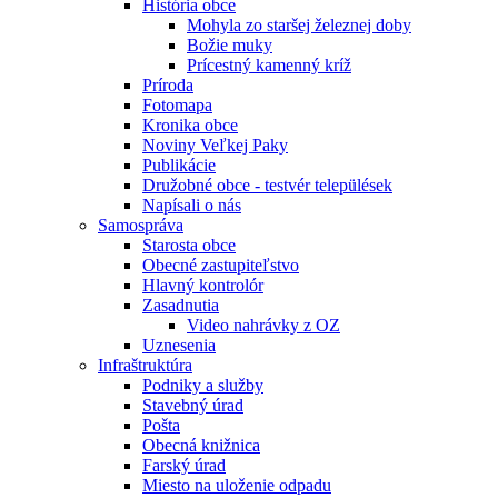
História obce
Mohyla zo staršej železnej doby
Božie muky
Prícestný kamenný kríž
Príroda
Fotomapa
Kronika obce
Noviny Veľkej Paky
Publikácie
Družobné obce - testvér települések
Napísali o nás
Samospráva
Starosta obce
Obecné zastupiteľstvo
Hlavný kontrolór
Zasadnutia
Video nahrávky z OZ
Uznesenia
Infraštruktúra
Podniky a služby
Stavebný úrad
Pošta
Obecná knižnica
Farský úrad
Miesto na uloženie odpadu