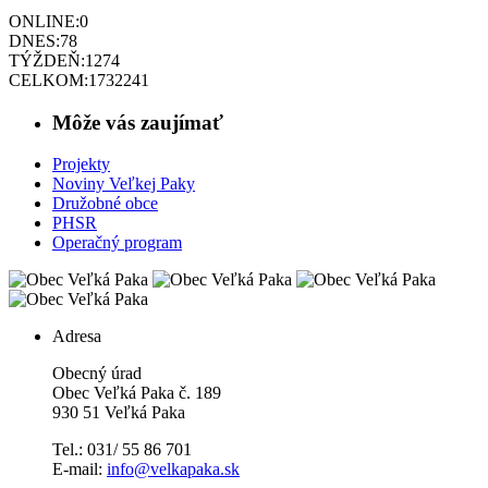
ONLINE:
0
DNES:
78
TÝŽDEŇ:
1274
CELKOM:
1732241
Môže vás zaujímať
Projekty
Noviny Veľkej Paky
Družobné obce
PHSR
Operačný program
Adresa
Obecný úrad
Obec Veľká Paka č. 189
930 51 Veľká Paka
Tel.: 031/ 55 86 701
E-mail:
info@velkapaka.sk