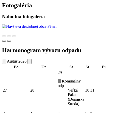
Fotogaléria
Náhodná fotogaléria
Harmonogram vývozu odpadu
August
2026
Po
Ut
St
Št
Pi
29
Komunálny
odpad
27
28
Veľká
30
31
Paka
(Dunajská
Streda)