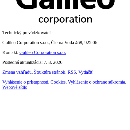
Technický prevádzkovateľ:
Galileo Corporation s.r.o., Čierna Voda 468, 925 06
Kontakt:
Galileo Corporation s.r.o.
Posledná aktualizácia: 7. 8. 2026
Zmena vzhľadu
,
Štruktúra stránok
,
RSS
,
Vytlačiť
Vyhlásenie o prístupnosti
,
Cookies
,
Vyhlásenie o ochrane súkromia
,
Webové sídlo