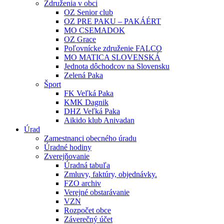
Združenia v obci
OZ Senior club
OZ PRE PAKU – PAKÁÉRT
MO CSEMADOK
OZ Grace
Poľovnícke združenie FALCO
MO MATICA SLOVENSKÁ
Jednota dôchodcov na Slovensku
Zelená Paka
Šport
FK Veľká Paka
KMK Dagnik
DHZ Veľká Paka
Aikido klub Anivadan
Úrad
Zamestnanci obecného úradu
Úradné hodiny
Zverejňovanie
Úradná tabuľa
Zmluvy, faktúry, objednávky.
FZO archiv
Verejné obstarávanie
VZN
Rozpočet obce
Záverečný účet