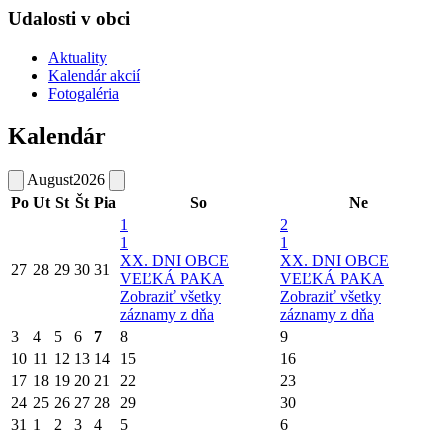
Udalosti v obci
Aktuality
Kalendár akcií
Fotogaléria
Kalendár
August
2026
Po
Ut
St
Št
Pia
So
Ne
1
2
1
1
XX. DNI OBCE
XX. DNI OBCE
27
28
29
30
31
VEĽKÁ PAKA
VEĽKÁ PAKA
Zobraziť všetky
Zobraziť všetky
záznamy z dňa
záznamy z dňa
3
4
5
6
7
8
9
10
11
12
13
14
15
16
17
18
19
20
21
22
23
24
25
26
27
28
29
30
31
1
2
3
4
5
6