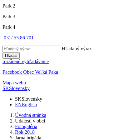
Park 2
Park 3
Park 4
031/ 55 86 701
Hľadaný výraz
Hľadať
rozšírené vyhľadávanie
Facebook Obec Veľká Paka
Mapa webu
SK
Slovensky
SK
Slovensky
EN
English
Úvodná stránka
Udalosti v obci
Fotogaléria
Rok 2018
Jarná brigáda.