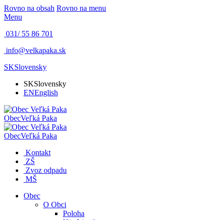
Rovno na obsah
Rovno na menu
Menu
031/ 55 86 701
info@velkapaka.sk
SK
Slovensky
SK
Slovensky
EN
English
Obec
Veľká Paka
Obec
Veľká Paka
Kontakt
ZŠ
Zvoz odpadu
MŠ
Obec
O Obci
Poloha