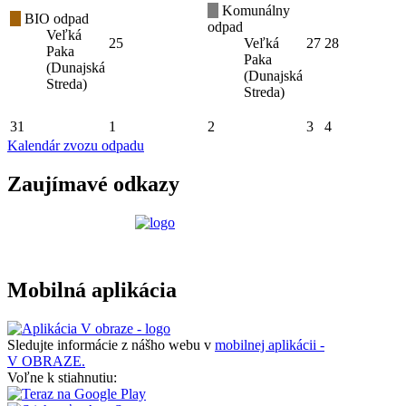
Komunálny
BIO odpad
odpad
Veľká
25
Veľká
27
28
Paka
Paka
(Dunajská
(Dunajská
Streda)
Streda)
31
1
2
3
4
Kalendár zvozu odpadu
Zaujímavé odkazy
Mobilná aplikácia
Sledujte informácie z nášho webu v
mobilnej aplikácii -
V OBRAZE.
Voľne k stiahnutiu: