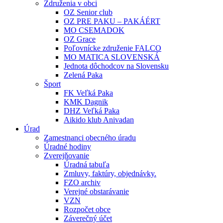
Združenia v obci
OZ Senior club
OZ PRE PAKU – PAKÁÉRT
MO CSEMADOK
OZ Grace
Poľovnícke združenie FALCO
MO MATICA SLOVENSKÁ
Jednota dôchodcov na Slovensku
Zelená Paka
Šport
FK Veľká Paka
KMK Dagnik
DHZ Veľká Paka
Aikido klub Anivadan
Úrad
Zamestnanci obecného úradu
Úradné hodiny
Zverejňovanie
Úradná tabuľa
Zmluvy, faktúry, objednávky.
FZO archiv
Verejné obstarávanie
VZN
Rozpočet obce
Záverečný účet