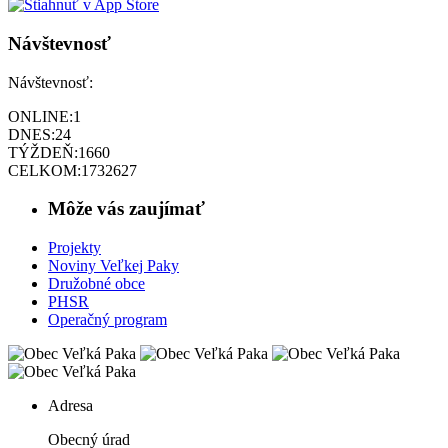
Návštevnosť
Návštevnosť:
ONLINE:
1
DNES:
24
TÝŽDEŇ:
1660
CELKOM:
1732627
Môže vás zaujímať
Projekty
Noviny Veľkej Paky
Družobné obce
PHSR
Operačný program
Adresa
Obecný úrad