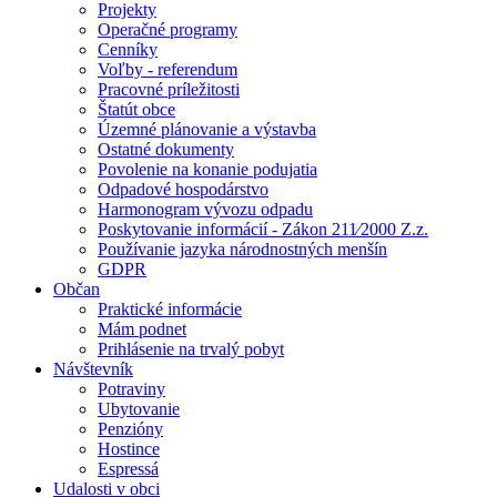
Projekty
Operačné programy
Cenníky
Voľby - referendum
Pracovné príležitosti
Štatút obce
Územné plánovanie a výstavba
Ostatné dokumenty
Povolenie na konanie podujatia
Odpadové hospodárstvo
Harmonogram vývozu odpadu
Poskytovanie informácií - Zákon 211⁄2000 Z.z.
Používanie jazyka národnostných menšín
GDPR
Občan
Praktické informácie
Mám podnet
Prihlásenie na trvalý pobyt
Návštevník
Potraviny
Ubytovanie
Penzióny
Hostince
Espressá
Udalosti v obci