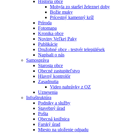
História obce
Mohyla zo staršej železnej doby
Božie muky
Prícestný kamenný kríž
Príroda
Fotomapa
Kronika obce
Noviny Veľkej Paky
Publikácie
Družobné obce - testvér települések
Napísali o nás
Samospráva
Starosta obce
Obecné zastupiteľstvo
Hlavný kontrolór
Zasadnutia
Video nahrávky z OZ
Uznesenia
Infraštruktúra
Podniky a služby
Stavebný úrad
Pošta
Obecná knižnica
Farský úrad
Miesto na uloženie odpadu