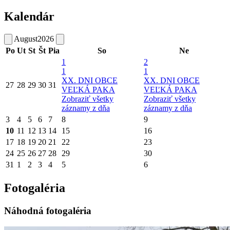
Kalendár
August
2026
Po
Ut
St
Št
Pia
So
Ne
1
2
1
1
XX. DNI OBCE
XX. DNI OBCE
27
28
29
30
31
VEĽKÁ PAKA
VEĽKÁ PAKA
Zobraziť všetky
Zobraziť všetky
záznamy z dňa
záznamy z dňa
3
4
5
6
7
8
9
10
11
12
13
14
15
16
17
18
19
20
21
22
23
24
25
26
27
28
29
30
31
1
2
3
4
5
6
Fotogaléria
Náhodná fotogaléria