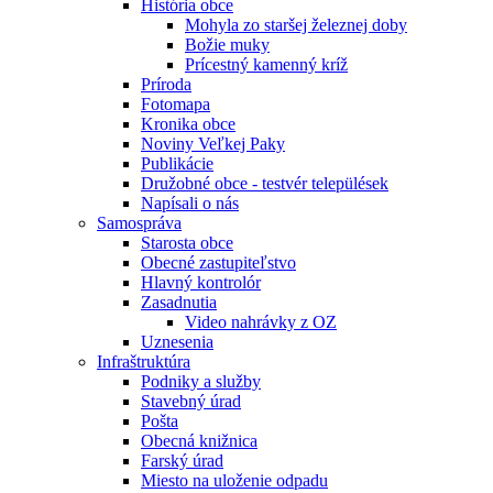
História obce
Mohyla zo staršej železnej doby
Božie muky
Prícestný kamenný kríž
Príroda
Fotomapa
Kronika obce
Noviny Veľkej Paky
Publikácie
Družobné obce - testvér települések
Napísali o nás
Samospráva
Starosta obce
Obecné zastupiteľstvo
Hlavný kontrolór
Zasadnutia
Video nahrávky z OZ
Uznesenia
Infraštruktúra
Podniky a služby
Stavebný úrad
Pošta
Obecná knižnica
Farský úrad
Miesto na uloženie odpadu