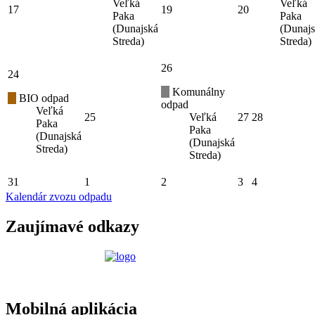
Veľká
Veľká
17
19
20
Paka
Paka
(Dunajská
(Dunaj
Streda)
Streda)
26
24
Komunálny
BIO odpad
odpad
Veľká
25
Veľká
27
28
Paka
Paka
(Dunajská
(Dunajská
Streda)
Streda)
31
1
2
3
4
Kalendár zvozu odpadu
Zaujímavé odkazy
Mobilná aplikácia