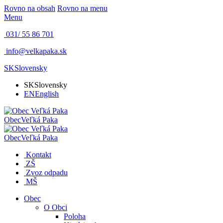
Rovno na obsah
Rovno na menu
Menu
031/ 55 86 701
info@velkapaka.sk
SK
Slovensky
SK
Slovensky
EN
English
Obec
Veľká Paka
Obec
Veľká Paka
Kontakt
ZŠ
Zvoz odpadu
MŠ
Obec
O Obci
Poloha