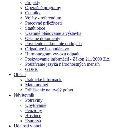
Projekty
Operačné programy
Cenníky
Voľby - referendum
Pracovné príležitosti
Štatút obce
Územné plánovanie a výstavba
Ostatné dokumenty
Povolenie na konanie podujatia
Odpadové hospodárstvo
Harmonogram vývozu odpadu
Poskytovanie informácií - Zákon 211⁄2000 Z.z.
Používanie jazyka národnostných menšín
GDPR
Občan
Praktické informácie
Mám podnet
Prihlásenie na trvalý pobyt
Návštevník
Potraviny
Ubytovanie
Penzióny
Hostince
Espressá
Udalosti v obci