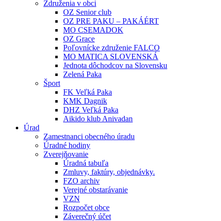
Združenia v obci
OZ Senior club
OZ PRE PAKU – PAKÁÉRT
MO CSEMADOK
OZ Grace
Poľovnícke združenie FALCO
MO MATICA SLOVENSKÁ
Jednota dôchodcov na Slovensku
Zelená Paka
Šport
FK Veľká Paka
KMK Dagnik
DHZ Veľká Paka
Aikido klub Anivadan
Úrad
Zamestnanci obecného úradu
Úradné hodiny
Zverejňovanie
Úradná tabuľa
Zmluvy, faktúry, objednávky.
FZO archiv
Verejné obstarávanie
VZN
Rozpočet obce
Záverečný účet