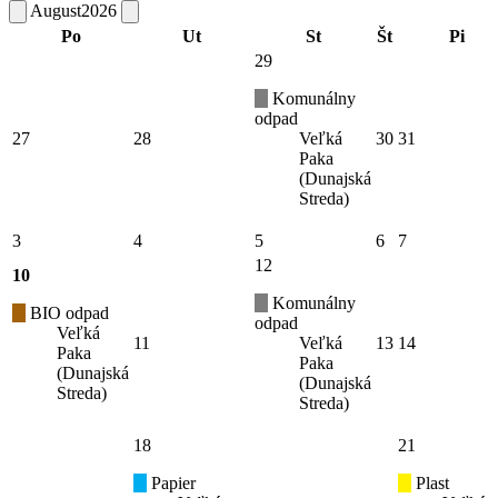
August
2026
Po
Ut
St
Št
Pi
29
Komunálny
odpad
27
28
Veľká
30
31
Paka
(Dunajská
Streda)
3
4
5
6
7
12
10
Komunálny
BIO odpad
odpad
Veľká
11
Veľká
13
14
Paka
Paka
(Dunajská
(Dunajská
Streda)
Streda)
18
21
Papier
Plast