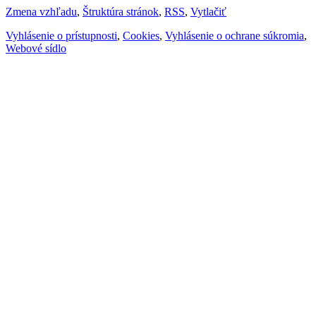
Zmena vzhľadu
,
Štruktúra stránok
,
RSS
,
Vytlačiť
Vyhlásenie o prístupnosti
,
Cookies
,
Vyhlásenie o ochrane súkromia
,
Webové sídlo