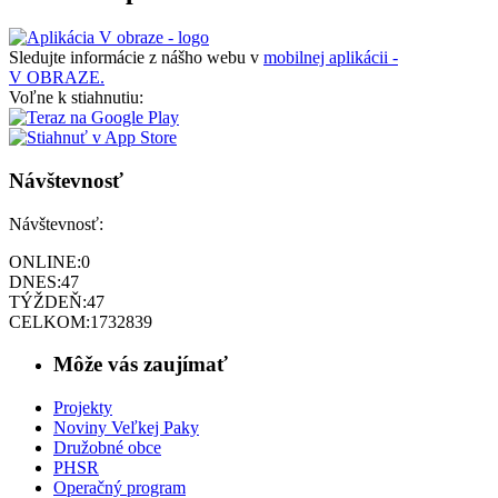
Sledujte informácie z nášho webu v
mobilnej aplikácii -
V OBRAZE.
Voľne k stiahnutiu:
Návštevnosť
Návštevnosť:
ONLINE:
0
DNES:
47
TÝŽDEŇ:
47
CELKOM:
1732839
Môže vás zaujímať
Projekty
Noviny Veľkej Paky
Družobné obce
PHSR
Operačný program