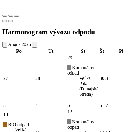
Harmonogram vývozu odpadu
August
2026
Po
Ut
St
Št
Pi
29
Komunálny
odpad
27
28
Veľká
30
31
Paka
(Dunajská
Streda)
3
4
5
6
7
12
10
Komunálny
BIO odpad
odpad
Veľká