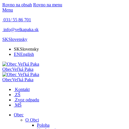
Rovno na obsah
Rovno na menu
Menu
031/ 55 86 701
info@velkapaka.sk
SK
Slovensky
SK
Slovensky
EN
English
Obec
Veľká Paka
Obec
Veľká Paka
Kontakt
ZŠ
Zvoz odpadu
MŠ
Obec
O Obci
Poloha