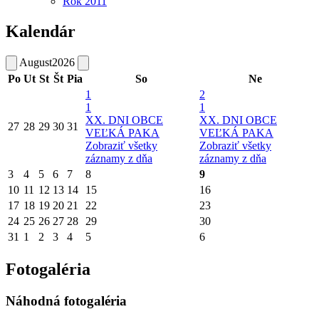
Rok 2011
Kalendár
August
2026
Po
Ut
St
Št
Pia
So
Ne
1
2
1
1
XX. DNI OBCE
XX. DNI OBCE
27
28
29
30
31
VEĽKÁ PAKA
VEĽKÁ PAKA
Zobraziť všetky
Zobraziť všetky
záznamy z dňa
záznamy z dňa
3
4
5
6
7
8
9
10
11
12
13
14
15
16
17
18
19
20
21
22
23
24
25
26
27
28
29
30
31
1
2
3
4
5
6
Fotogaléria
Náhodná fotogaléria