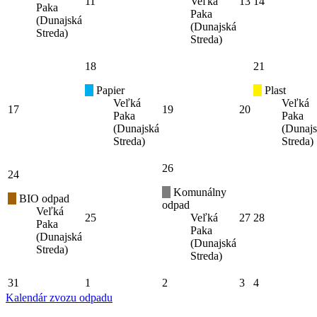
11
Veľká
13
14
Paka
Paka
(Dunajská
(Dunajská
Streda)
Streda)
18
21
Papier
Plast
Veľká
Veľká
17
19
20
Paka
Paka
(Dunajská
(Dunaj
Streda)
Streda)
26
24
Komunálny
BIO odpad
odpad
Veľká
25
Veľká
27
28
Paka
Paka
(Dunajská
(Dunajská
Streda)
Streda)
31
1
2
3
4
Kalendár zvozu odpadu