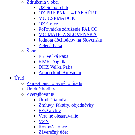
Združenia v obci
OZ Senior club
OZ PRE PAKU – PAKÁÉRT
MO CSEMADOK
OZ Grace
Poľovnícke združenie FALCO
MO MATICA SLOVENSKÁ
Jednota dôchodcov na Slovensku
Zelená Paka
Šport
FK Veľká Paka
KMK Dagnik
DHZ Veľká Paka
Aikido klub Anivadan
Úrad
Zamestnanci obecného úradu
Úradné hodiny
Zverejňovanie
Úradná tabuľa
Zmluvy, faktúry, objednávky.
FZO archiv
Verejné obstarávanie
VZN
Rozpočet obce
Záverečný účet