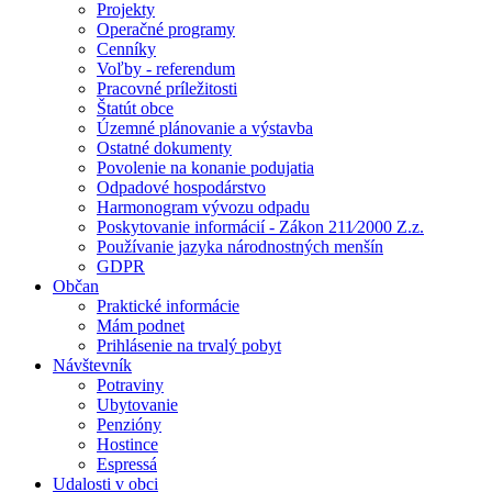
Projekty
Operačné programy
Cenníky
Voľby - referendum
Pracovné príležitosti
Štatút obce
Územné plánovanie a výstavba
Ostatné dokumenty
Povolenie na konanie podujatia
Odpadové hospodárstvo
Harmonogram vývozu odpadu
Poskytovanie informácií - Zákon 211⁄2000 Z.z.
Používanie jazyka národnostných menšín
GDPR
Občan
Praktické informácie
Mám podnet
Prihlásenie na trvalý pobyt
Návštevník
Potraviny
Ubytovanie
Penzióny
Hostince
Espressá
Udalosti v obci