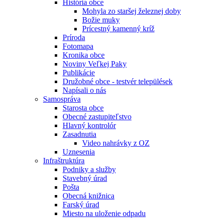
História obce
Mohyla zo staršej železnej doby
Božie muky
Prícestný kamenný kríž
Príroda
Fotomapa
Kronika obce
Noviny Veľkej Paky
Publikácie
Družobné obce - testvér települések
Napísali o nás
Samospráva
Starosta obce
Obecné zastupiteľstvo
Hlavný kontrolór
Zasadnutia
Video nahrávky z OZ
Uznesenia
Infraštruktúra
Podniky a služby
Stavebný úrad
Pošta
Obecná knižnica
Farský úrad
Miesto na uloženie odpadu